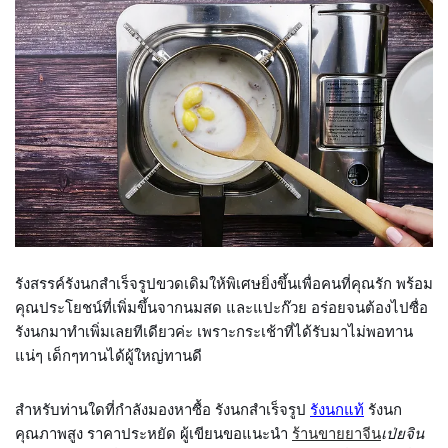
รังสรรค์รังนกสำเร็จรูปขวดเดิมให้พิเศษยิ่งขึ้นเพื่อคนที่คุณรัก พร้อม
คุณประโยชน์ที่เพิ่มขึ้นจากนมสด และแปะก๊วย อร่อยจนต้องไปซื่อ
รังนกมาทำเพิ่มเลยทีเดียวค่ะ เพราะกระเช้าที่ได้รับมาไม่พอทาน
แน่ๆ เด็กๆทานได้ผู้ใหญ่ทานดี
สำหรับท่านใดที่กำลังมองหาซื้อ รังนกสำเร็จรูป
รังนกแท้
รังนก
คุณภาพสูง ราคาประหยัด ผู้เขียนขอแนะนำ
ร้านขายยาจีน
เป่ยจิน