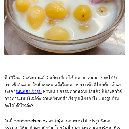
ขึ้นปีใหม่ วันสงกรานต์ วันเกิด เยี่ยมไข้ หลายๆคนก็อาจจะได้รับ
กระเช้ากันเยอะใช่มั้ยล่ะคะ หนึ่งในหลายๆกระเช้าที่ได้ก็ต้องเป็นก
ระเช้า
รังนกสำเร็จรูป
ทานแบบธรรมดากันจนเบื่อแล้ว ก็ต้องหาวิธี
การทานแบบใหม่ค่ะ ว่าแต่รังนกสำเร็จรูปเนี่ย เอาไปแปรรูปเป็น
อะไรได้บ้างล่ะ?
วันนี้ danharrelson ขออาสาผู้อ่านทุกท่านไปแปรรูปรังนก
ธรรมดาให้น่ากินมากยิ่งขึ้น โดยวันนี้เมนูของหวานจากรังนก ที่เรา